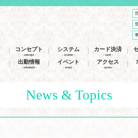
コンセプト
システム
カード決済
- concept -
- system -
- card -
出勤情報
イベント
アクセス
- schedule -
- event -
- access -
News & Topics