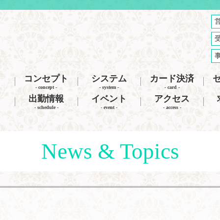
コンセプト
システム
カード決済
- concept -
- system -
- card -
出勤情報
イベント
アクセス
- schedule -
- event -
- access -
News & Topics