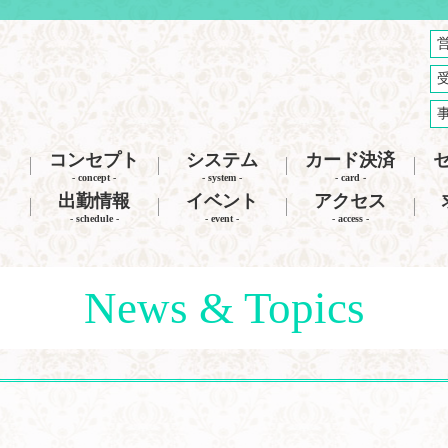
コンセプト
システム
カード決済
- concept -
- system -
- card -
出勤情報
イベント
アクセス
- schedule -
- event -
- access -
News & Topics