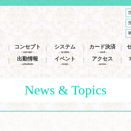
コンセプト
システム
カード決済
- concept -
- system -
- card -
出勤情報
イベント
アクセス
- schedule -
- event -
- access -
News & Topics