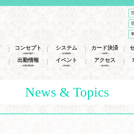
コンセプト
システム
カード決済
- concept -
- system -
- card -
出勤情報
イベント
アクセス
- schedule -
- event -
- access -
News & Topics