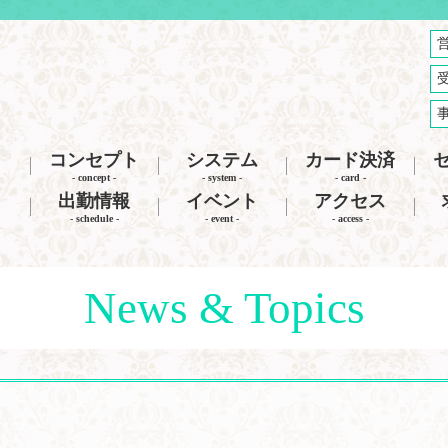
コンセプト
システム
カード決済
- concept -
- system -
- card -
出勤情報
イベント
アクセス
- schedule -
- event -
- access -
News & Topics