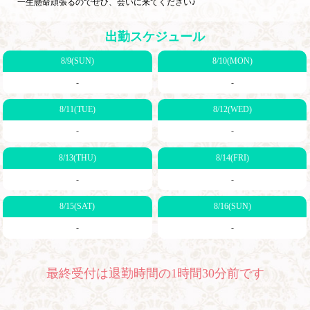
一生懸命頑張るのでぜひ、会いに来てください♪
出勤スケジュール
8/9(SUN)
8/10(MON)
-
-
8/11(TUE)
8/12(WED)
-
-
8/13(THU)
8/14(FRI)
-
-
8/15(SAT)
8/16(SUN)
-
-
最終受付は退勤時間の1時間30分前です