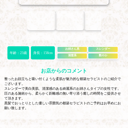
お姉さん系
スレンダー
年齢：23歳
身長：158cm
清楚系
艶やか
お店からのコメント
整ったお顔立ちと吸い付くような柔肌が魅力的な都築セラピストのご紹介で
ございます。
スレンダーで美白美肌、清潔感のある綺麗系のお姉さんタイプの女性です。
圧のある施術から、柔らかく距離感の無い寄り添う癒しの時間をご提供させ
て頂きます。
黒髪でおっとりとした優しい雰囲気の都築セラピストのご予約はお早めにお
願い致します。