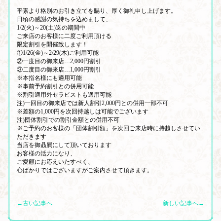
平素より格別のお引き立てを賜り、厚く御礼申し上げます。
日頃の感謝の気持ちを込めまして、
1/2(火)～20(土)迄の期間中
ご来店のお客様に二度ご利用頂ける
限定割引を開催致します！
①1/26(金)～2/29(木)ご利用可能
②一度目の御来店…2,000円割引
③二度目の御来店…1,000円割引
※本指名様にも適用可能
※事前予約割引との併用可能
※割引適用外セラピストも適用可能
注)一回目の御来店では新人割引2,000円との併用一部不可
※差額の1,000円を次回持越しは可能でございます
注)団体割引での割引金額との併用不可
※ご予約のお客様の「団体割引額」を次回ご来店時に持越しさせてい
ただきます
当店を御贔屓にして頂いております
お客様の活力になり、
ご愛顧にお応えいたすべく、
心ばかりではございますがご案内させて頂きます。
←古い記事へ
新しい記事へ→