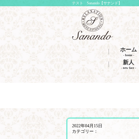
テスト Sanando【サナンド】
ホーム
- home -
新人
- new face -
2022年04月15日
カテゴリー：