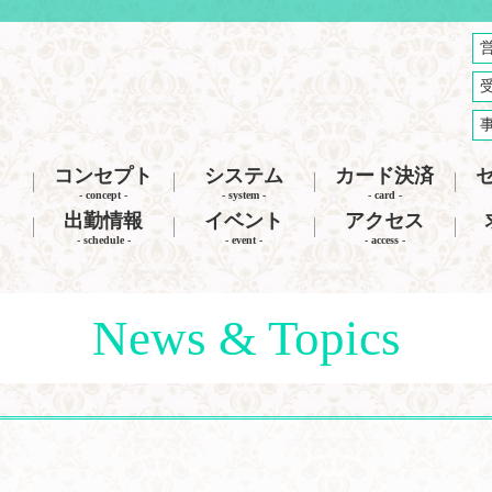
コンセプト
システム
カード決済
- concept -
- system -
- card -
出勤情報
イベント
アクセス
- schedule -
- event -
- access -
News & Topics