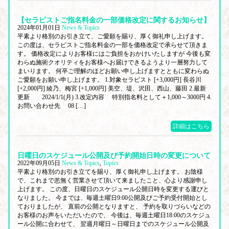
【セラピストご指名料金の一部価格改定に関するお知らせ】
2024年01月01日
News & Topics
平素より格別のお引き立て、ご愛願を賜り、厚く御礼申し上げます。
この度は、セラピストご指名料金の一部を価格改定で承らせて頂きま
す。 価格改定によりお客様にはご負担をおかけいたしますが 今後も変
わらぬ施術クオリティをお客様へお届けできるようより一層努力して
まいります。 何卒ご理解のほどお願い申し上げますとともに変わらぬ
ご愛願をお願い申し上げます。 1.対象セラピスト [+3,000円] 長谷川
[+2,000円] 綾乃、梅宮 [+1,000円] 美空、堤、沢田、西山、藤田 2.最新
更新 2024/1/1(月) 3.改定内容 特別指名料として＋1,000～3000円 4.
お問い合わせ先 08 […]
詳細はこちら
日曜日のスケジュール公開及び予約開始日時の変更について
2022年09月05日
News & Topics
,
Topics
平素より格別のお引き立てを賜り、厚く御礼申し上げます。 お陰様
で、これまで恙無く営業させて頂いて来ましたこと、心より感謝申し
上げます。 この度、日曜日のスケジュール公開日時を変更する運びと
なりました。 今までは、毎週土曜日9:00公開及びご予約受付開始とし
ておりましたが、 直前の公開となりますと、 予約を取りづらいなどの
お客様のお声をいただいたので、 今後は、毎週土曜日18:00のスケジュ
ール公開に合わせて、 翌週月曜日～日曜日までのスケジュール公開及