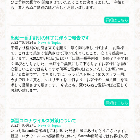
びご予約の受付を 開始させていただくことに決まりました。 今後と
も、変わらぬご愛顧のほど宜しくお願い致します。
詳細はこちら
出勤一番手割引の終了に伴うご報告です
2022年07月24日
News & Topics
平素より格別のお引き立てを賜り、厚く御礼申し上げます。 お陰様
で、これまで恙無く営業させて頂いて来ましたこと、心より感謝申し
上げます。 ♦2022年8月1日(日)より「出勤一番手割引」を終了させて頂
く運びとなりました。 当店をご贔屓にして下さりますお客様には 誠に
心苦しいことではありますが何卒ご理解のほどをよろしくお願い申し
上げる次第です。 つきましては、セラピストをはじめスタッフ一同、
今まで以上に質と、クオリティを、 何より、お客様の「満足度」を追
求して営業させて頂きます。 今後とも、変わらぬご愛顧のほど宜しく
お願い致します。
詳細はこちら
新型コロナウイルス対策について
2022年05月27日
News & Topics
いつもSanando南船場をご利用いただき、誠にありがとうございます。
新型コロナウイルスの感染拡大に伴い、Sanando南船場ではお客様の安