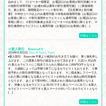
込めまして、 [リピーター様限定、お電話口のお客様が割引対象] ※そ
の他割引併用可能 + [お連れ様は通常の割引適用可能] （ご新規様割
引、新人割引、期間限定のイベント割引等） 【注意事項と割引概
要】 ※90分コース以上のみ適用可能 ※本指名様適用可能（お電話口の
お客様に限り） ※割引適用外セラピストにも適用可能（お電話口のお
客様に限り） ※割引対象者は当店リピーターのお客様に限ります。 ※
割引適用外セラピストにも適用可能（お電話口のお客様に限 […]
詳細はこちら
☆新人割引 Renewal☆
2024年01月01日
News & Topics
,
Topics
♦新人割引 Renewal♦ 平素より格別のお引き立てを賜り、厚く御礼申し
上げます。 この度新人割引の改定をさせて頂きます！ 入店2ヶ月以内
の 新人セラピストにご指名で入られた場合のみ 2,000円OFFとなりま
す。 ※成績によっては早期で終了になるセラピストもおります。 ※事
前予約との割引併用可能となっております。 ※ご指名無しフリーで入
られた際に対象となる新人セラピストが担当された場合は割引対象外
となります。 あくまで受付時にご指名された場合のみ適用となりま
す。 対象となるセラピストは BLOGですと新人ページに出ている新人
セラピストページ HPですと新人マークの付いているセラピストとなり
[…]
詳細はこちら