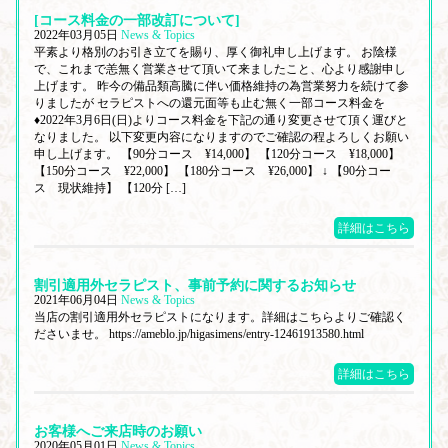
[コース料金の一部改訂について]
2022年03月05日
News & Topics
平素より格別のお引き立てを賜り、厚く御礼申し上げます。 お陰様
で、これまで恙無く営業させて頂いて来ましたこと、心より感謝申し
上げます。 昨今の備品類高騰に伴い価格維持の為営業努力を続けて参
りましたが セラピストへの還元面等も止む無く一部コース料金を
♦2022年3月6日(日)よりコース料金を下記の通り変更させて頂く運びと
なりました。 以下変更内容になりますのでご確認の程よろしくお願い
申し上げます。 【90分コース ¥14,000】 【120分コース ¥18,000】
【150分コース ¥22,000】 【180分コース ¥26,000】 ↓ 【90分コー
ス 現状維持】 【120分 […]
詳細はこちら
割引適用外セラピスト、事前予約に関するお知らせ
2021年06月04日
News & Topics
当店の割引適用外セラピストになります。詳細はこちらよりご確認く
ださいませ。 https://ameblo.jp/higasimens/entry-12461913580.html
詳細はこちら
お客様へご来店時のお願い
2020年05月01日
News & Topics