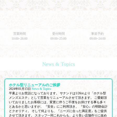
営業時間
受付時間
事前予約
10:00~26:00
09:00~25:00
09:00~24:00
News & Topics
ホテル型リニューアルのご挨拶
2024年01月15日
News & Topics
平素よりお世話になっております。 サナンドは1/26㈮より「ホテル型
メンズエステ」として営業をリニューアルさせて頂きます。 ご愛顧頂
いておりましたお客様には、変更に伴うご不便をお掛けする事も多々
とあるかと思いますが、 『安全』にご利用頂き、 『安心』の明朗会計
とクオリティ。 そして何よりも、『ニーズに合った満足度』をご提供
させて頂きます。 スタッフ一同これからも、より良い店舗作りに改め