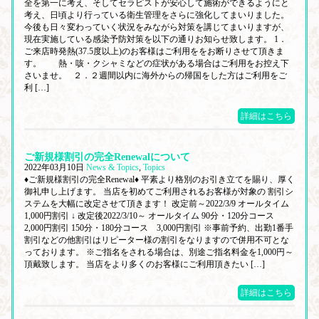
全を第一に考え、そしてセラピストが安心して施術ができるようにと
考え、日頃より行っている衛生管理をさらに強化してまいりました。
今後も日々変わっていく状況をみながら対策を講じてまいりますが、
現在実施している感染予防対策を以下の通りお知らせ致します。 1．
ご来店時発熱(37.5度以上)のお客様はご利用ををお断りさせて頂きま
す。 熱・咳・クシャミなどの症状がある場合はご利用をお控え下
さいませ。 ２．２週間以内に海外からの帰国をした方はご利用をご
利 […]
詳細はこちら
ご新規様割引の完全Renewalについて
2022年03月10日
News & Topics
,
Topics
♦ご新規様割引の完全Renewal♦ 平素より格別のお引き立てを賜り、厚く
御礼申し上げます。 当店を初めてご利用されるお客様が対象の 割引シ
ステムを大幅に改定させて頂きます！ 改定前～2022/3/9 オールタイム
1,000円割引 ↓ 改定後2022/3/10～ オールタイム 90分・120分コース
2,000円割引 150分・180分コース 3,000円割引 ※事前予約、出勤1番手
割引などの他割引はリピーター様の割引をなりますので併用不可とな
っております。 ※ご指名をされる場合は、別途ご指名料金を1,000円～
頂戴致します。 当店をより多くのお客様にご利用頂きたい […]
詳細はこちら