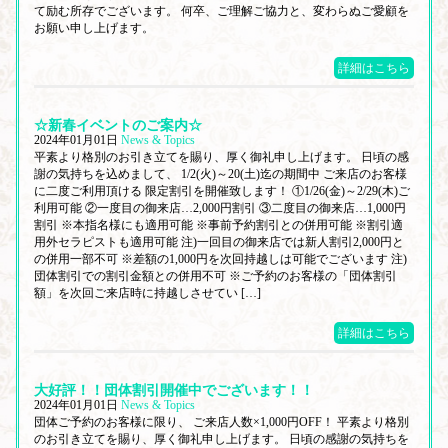
て励む所存でございます。 何卒、ご理解ご協力と、変わらぬご愛顧を
お願い申し上げます。
詳細はこちら
☆新春イベントのご案内☆
2024年01月01日
News & Topics
平素より格別のお引き立てを賜り、厚く御礼申し上げます。 日頃の感
謝の気持ちを込めまして、 1/2(火)～20(土)迄の期間中 ご来店のお客様
に二度ご利用頂ける 限定割引を開催致します！ ①1/26(金)～2/29(木)ご
利用可能 ②一度目の御来店…2,000円割引 ③二度目の御来店…1,000円
割引 ※本指名様にも適用可能 ※事前予約割引との併用可能 ※割引適
用外セラピストも適用可能 注)一回目の御来店では新人割引2,000円と
の併用一部不可 ※差額の1,000円を次回持越しは可能でございます 注)
団体割引での割引金額との併用不可 ※ご予約のお客様の「団体割引
額」を次回ご来店時に持越しさせてい […]
詳細はこちら
大好評！！団体割引開催中でございます！！
2024年01月01日
News & Topics
団体ご予約のお客様に限り、 ご来店人数×1,000円OFF！ 平素より格別
のお引き立てを賜り、厚く御礼申し上げます。 日頃の感謝の気持ちを