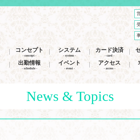
コンセプト
システム
カード決済
- concept -
- system -
- card -
出勤情報
イベント
アクセス
- schedule -
- event -
- access -
News & Topics