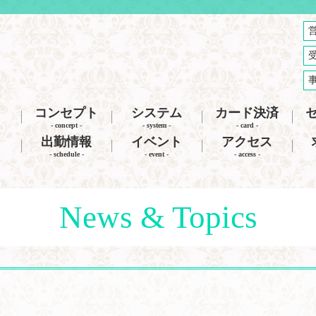
コンセプト
システム
カード決済
- concept -
- system -
- card -
出勤情報
イベント
アクセス
- schedule -
- event -
- access -
News & Topics