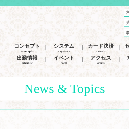
コンセプト
システム
カード決済
- concept -
- system -
- card -
出勤情報
イベント
アクセス
- schedule -
- event -
- access -
News & Topics