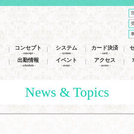
コンセプト
システム
カード決済
- concept -
- system -
- card -
出勤情報
イベント
アクセス
- schedule -
- event -
- access -
News & Topics